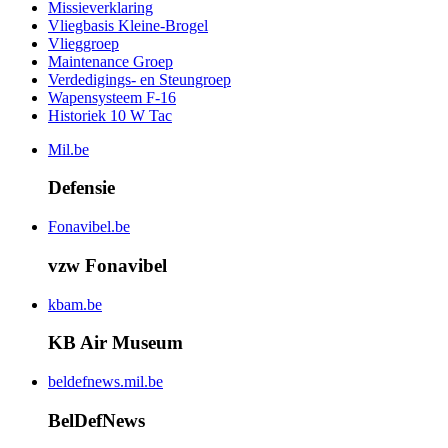
Missieverklaring
Vliegbasis Kleine-Brogel
Vlieggroep
Maintenance Groep
Verdedigings- en Steungroep
Wapensysteem F-16
Historiek 10 W Tac
Mil.be
Defensie
Fonavibel.be
vzw Fonavibel
kbam.be
KB Air Museum
beldefnews.mil.be
BelDefNews