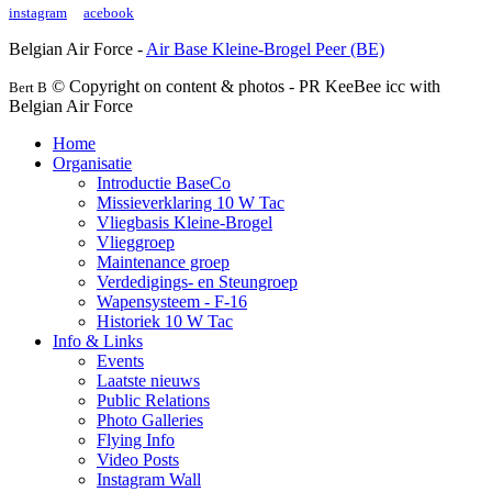
instagram
acebook
Belgian Air Force -
Air Base Kleine-Brogel Peer (BE)
© Copyright on content & photos - PR KeeBee icc with
Bert B
Belgian Air Force
Home
Organisatie
Introductie BaseCo
Missieverklaring 10 W Tac
Vliegbasis Kleine-Brogel
Vlieggroep
Maintenance groep
Verdedigings- en Steungroep
Wapensysteem - F-16
Historiek 10 W Tac
Info & Links
Events
Laatste nieuws
Public Relations
Photo Galleries
Flying Info
Video Posts
Instagram Wall