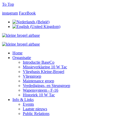
To Top
instagram
FaceBook
Home
Organisatie
Introductie BaseCo
Missieverklaring 10 W Tac
Vliegbasis Kleine-Brogel
Vlieggroep
Maintenance groep
Verdedigings- en Steungroep
Wapensysteem - F-16
Historiek 10 W Tac
Info & Links
Events
Laatste nieuws
Public Relations