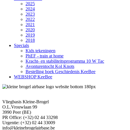
2025
2024
2023
2022
2021
2020
2019
2018
Specials
Kids tekeningen
PhEF - train at home
Kracht- en stabiliteitsprogramma 10 W Tac
Avonturentocht Kol Knots
Bestelling boek Geschiedenis KeeBee
WEBSHOP KeeBee
Vliegbasis Kleine-Brogel
O.L.Vrouwlaan 99
3990 Peer (BE)
PR Office: (+32) 02 44 33298
Urgentie: (+32) 02 44 33009
info@kleinebrogelairbase.be