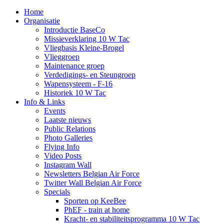
Home
Organisatie
Introductie BaseCo
Missieverklaring 10 W Tac
Vliegbasis Kleine-Brogel
Vlieggroep
Maintenance groep
Verdedigings- en Steungroep
Wapensysteem - F-16
Historiek 10 W Tac
Info & Links
Events
Laatste nieuws
Public Relations
Photo Galleries
Flying Info
Video Posts
Instagram Wall
Newsletters Belgian Air Force
Twitter Wall Belgian Air Force
Specials
Sporten op KeeBee
PhEF - train at home
Kracht- en stabiliteitsprogramma 10 W Tac