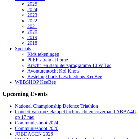
2025
2024
2023
2022
2021
2020
2019
2018
Specials
Kids tekeningen
PhEF - train at home
Kracht- en stabiliteitsprogramma 10 W Tac
Avonturentocht Kol Knots
Bestelling boek Geschiedenis KeeBee
WEBSHOP KeeBee
Upcoming Events
National Championship Defence Triathlon
Concert van muziekkapel luchtmacht en coverband ABBA4U
op 17 mei
Communieshoot 2024
Communieshoot 2026
JOBDAGEN 2026