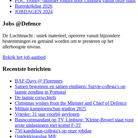
FOC Trophy: oldtimer rondrit door Limburg vanuit onze basis
Burenkijkdag 2026
JOBDAGEN 2024
Jobs @Defence
De Luchtmacht : uniek materieel, opereren vanuit bijzondere
bestemmingen en getraind worden om te presteren op het
allerhoogste niveau.
Bekijk het job-aanbod
Recentste berichten
BAF-Days @ Florennes
Samen begonnen en samen eindigen: Survie-collega’s op
laatste zending in Portugal
De laatste crewchiefs
Christmas wishes from the Minister and Chief of Defence
Militair kampioenschap triatlon 2025
Vrieske: 31 jaar voorbij gevlogen
Basiscommandant op TV Limburg: 'Kleine-Brogel staat voor
grote uitdagingen met komst F-35'
750 kandidaat-collega's op onze jobdag
Ontdekkingsdag MIF