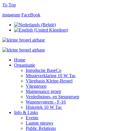
To Top
instagram
FaceBook
Home
Organisatie
Introductie BaseCo
Missieverklaring 10 W Tac
Vliegbasis Kleine-Brogel
Vlieggroep
Maintenance groep
Verdedigings- en Steungroep
Wapensysteem - F-16
Historiek 10 W Tac
Info & Links
Events
Laatste nieuws
Public Relations