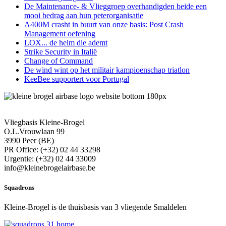
De Maintenance- & Vlieggroep overhandigden beide een
mooi bedrag aan hun peterorganisatie
A400M crasht in buurt van onze basis: Post Crash
Management oefening
LOX... de helm die ademt
Strike Security in Italië
Change of Command
De wind wint op het militair kampioenschap triatlon
KeeBee supportert voor Portugal
Vliegbasis Kleine-Brogel
O.L.Vrouwlaan 99
3990 Peer (BE)
PR Office: (+32) 02 44 33298
Urgentie: (+32) 02 44 33009
info@kleinebrogelairbase.be
Squadrons
Kleine-Brogel is de thuisbasis van 3 vliegende Smaldelen