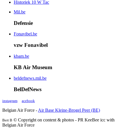
Historiek 10 W Tac
Mil.be
Defensie
Fonavibel.be
vzw Fonavibel
kbam.be
KB Air Museum
beldefnews.mil.be
BelDefNews
instagram
acebook
Belgian Air Force -
Air Base Kleine-Brogel Peer (BE)
© Copyright on content & photos - PR KeeBee icc with
Bert B
Belgian Air Force